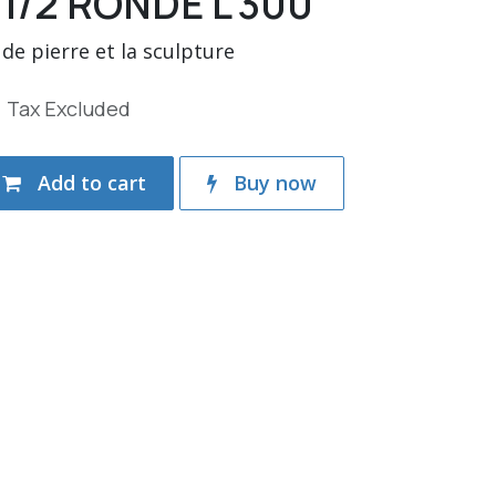
1/2 RONDE L 300
e de pierre et la sculpture
Tax Excluded
Add to cart
Buy now