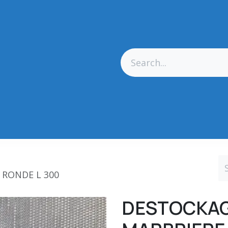
res Générales
Matériel
Outillage CN
Outillage Diamant
 RONDE L 300
DESTOCKAGE