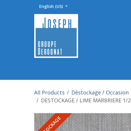
Skip to Content
English (US)
Accueil
Abrasifs / Sciage / Polissage
Fournitu
All Products
Déstockage / Occasion
DESTOCKAGE / LIME MARBRIERE 1/2
DESTOCKAGE