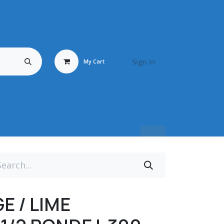
Sign in
My Cart
Travail du Bois
Energy Fluid
Déstockage / Occasion
BRONZ
 / LIME