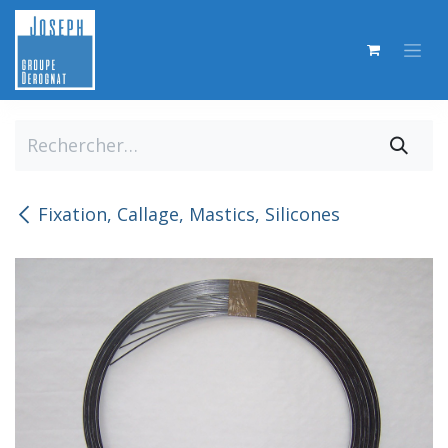
Se rendre au contenu
Fixation, Callage, Mastics, Silicones