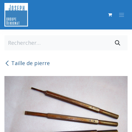
Se rendre au contenu
Taille de pierre