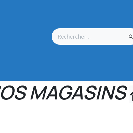
res Générales
Matériel
Outillage CN
Outillage Diamant
OS MAGASINS