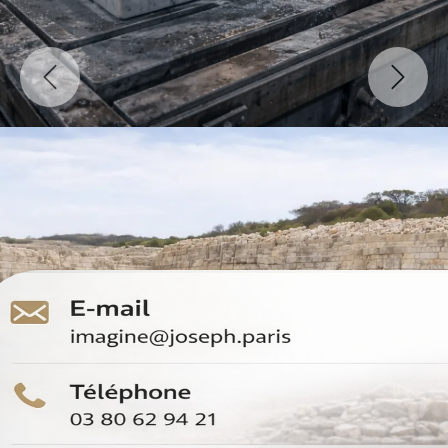
Précédent
Suiva