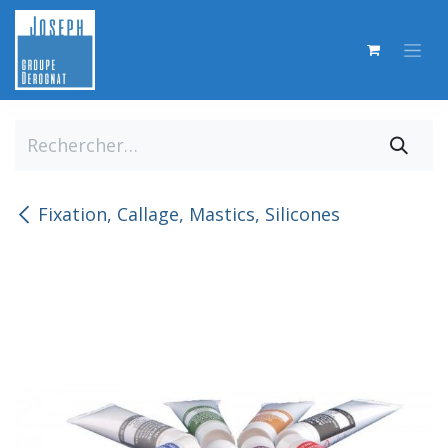
Se rendre au contenu
Fixation, Callage, Mastics, Silicones