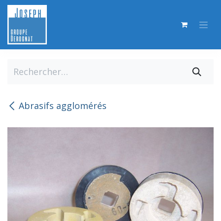
Se rendre au contenu
Abrasifs agglomérés