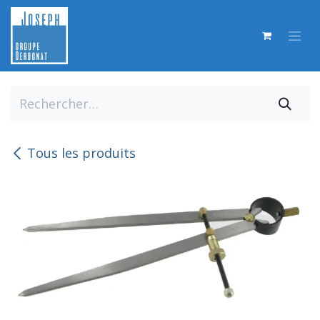
Se rendre au contenu
Tous les produits