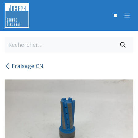
Se rendre au contenu
Fraisage CN