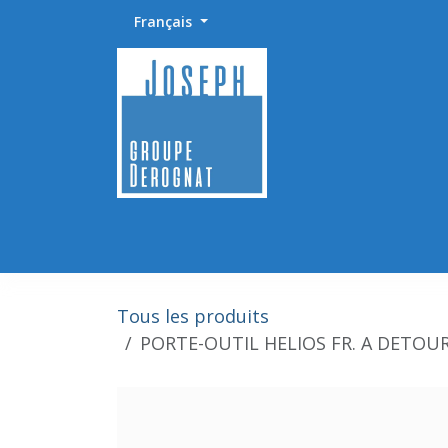
Se rendre au contenu
Français
Accueil
Abrasifs / Sciage / Polissage
Fournitu
Tous les produits
PORTE-OUTIL HELIOS FR. A DETOUR