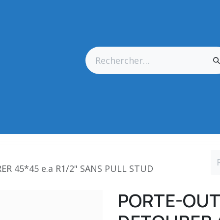
res Générales
Matériel
Outillage CN
Outillage Diamant
ER 45*45 e.a R1/2" SANS PULL STUD
PORTE-OUTI