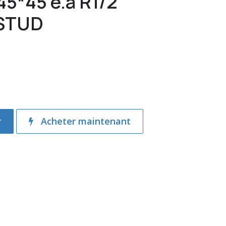
5*45 e.a R1/2"
 STUD
r
Acheter maintenant