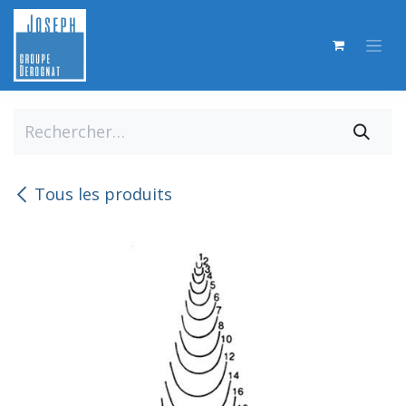
Se rendre au contenu
Tous les produits