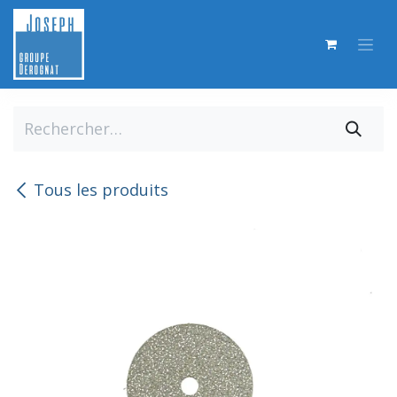
Se rendre au contenu
Tous les produits