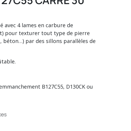
27C55 CARRE 30
té avec 4 lames en carbure de
t) pour texturer tout type de pierre
e, béton…) par des sillons parallèles de
ûtable.
 emmanchement B127C55, D130CK ou
xes