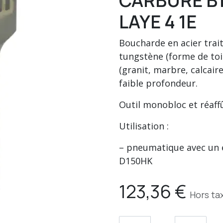
CARBURE B1
LAYE 4 1E
Boucharde en acier trai
tungstène (forme de toi
(granit, marbre, calcair
faible profondeur.
Outil monobloc et réaff
Utilisation :
– pneumatique avec un
D150HK
123,36
€
Hors ta