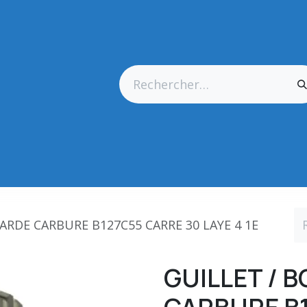
res Générales
Matériel
Outillage CN
Outillage Diamant
ARDE CARBURE B127C55 CARRE 30 LAYE 4 1E
GUILLET /