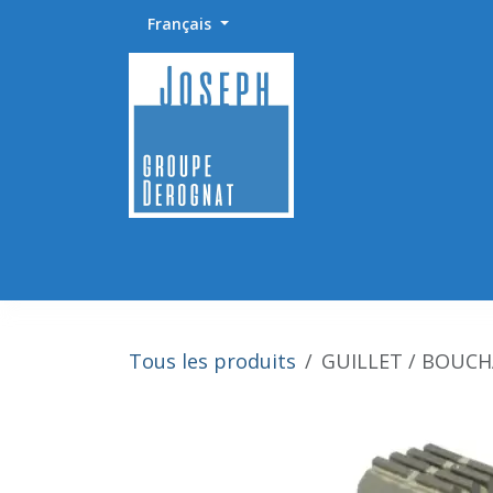
Se rendre au contenu
Français
Accueil
Abrasifs / Sciage / Polissage
Fournitu
Tous les produits
GUILLET / BOUCH