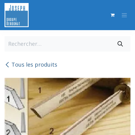
Se rendre au contenu
Tous les produits