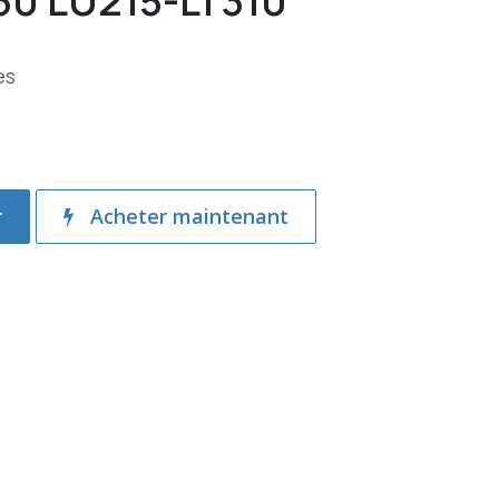
50 LU215-LT310
es
r
Acheter maintenant