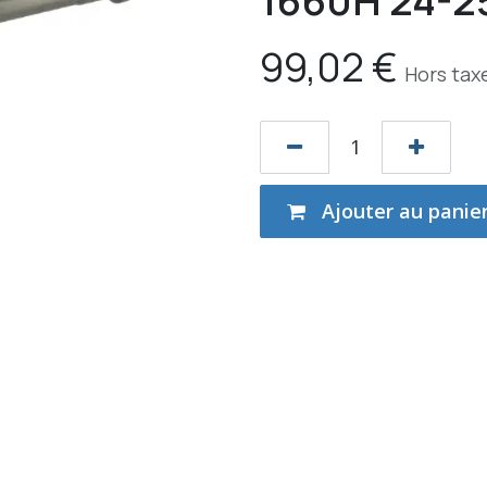
1660H 24-2
99,02
€
Hors tax
Ajouter au panie