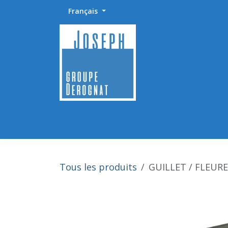
Se rendre au contenu
Français
Accueil
Abrasifs / Sciage / Polissage
Fournitu
Tous les produits
GUILLET / FLEUR