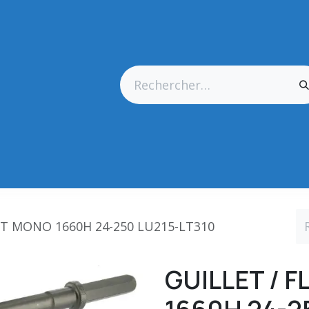
res Générales
Matériel
Outillage CN
Outillage Diamant
ET MONO 1660H 24-250 LU215-LT310
GUILLET / 