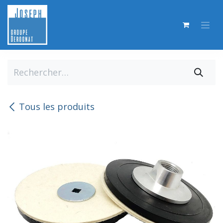
Se rendre au contenu
Tous les produits