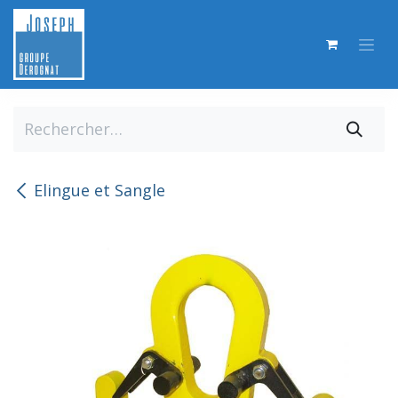
Se rendre au contenu
Elingue et Sangle