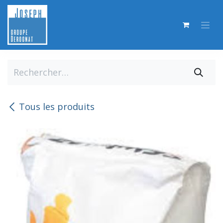
Se rendre au contenu
Tous les produits