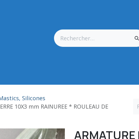
res Générales
Matériel
Outillage CN
Outillage Diamant
Mastics, Silicones
ERRE 10X3 mm RAINUREE * ROULEAU DE
ARMATURE 