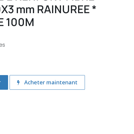
0X3 mm RAINUREE *
E 100M
es
r
Acheter maintenant