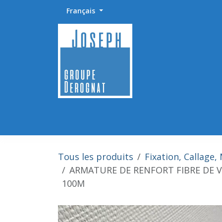
Se rendre au contenu
Français
Accueil
Abrasifs / Sciage / Polissage
Fournitu
Tous les produits
Fixation, Callage, 
ARMATURE DE RENFORT FIBRE DE V
100M