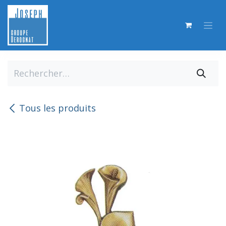
Se rendre au contenu
Tous les produits