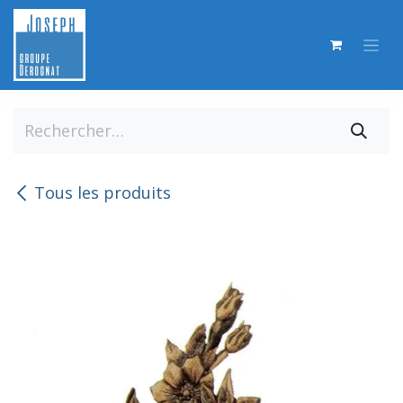
Se rendre au contenu
Tous les produits