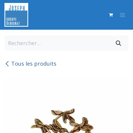
Se rendre au contenu
Tous les produits