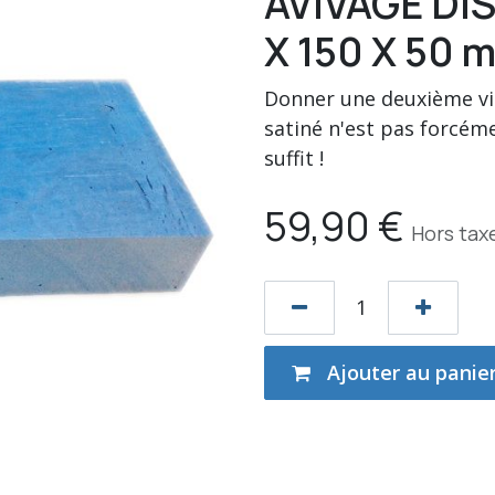
AVIVAGE DI
X 150 X 50 
Donner une deuxième vie
satiné n'est pas forcém
suffit !
59,90
€
Hors tax
Ajouter au panie