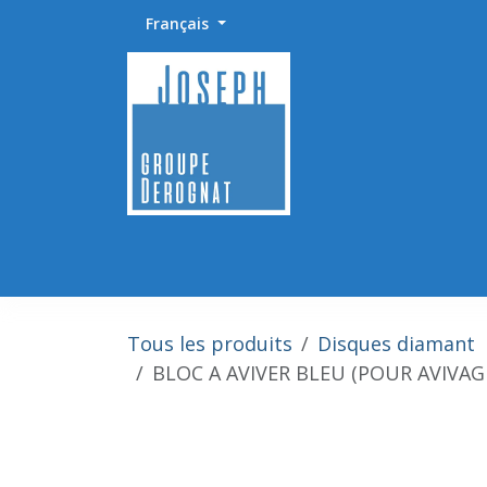
Se rendre au contenu
Français
Accueil
Abrasifs / Sciage / Polissage
Fournitu
Tous les produits
Disques diamant
BLOC A AVIVER BLEU (POUR AVIVAG