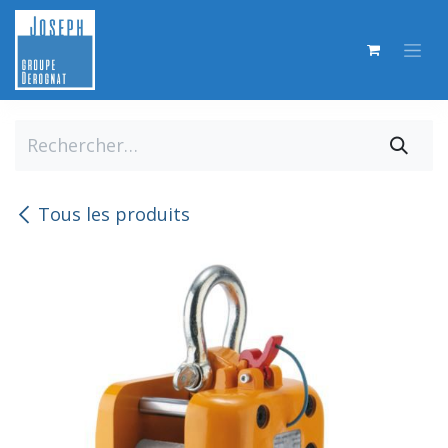
Se rendre au contenu
Tous les produits