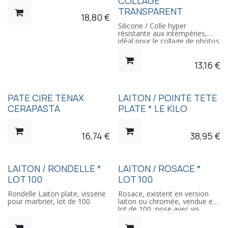
COLLAGE
(proportion de mélange 2:1)
Etiquette, mode d'emploi et
TRANSPARENT
18,80
€
FDS en français
Silicone / Colle hyper
résistante aux intempéries,
idéal pour le collage de photos
porcelaine
13,16
€
PATE CIRE TENAX
LAITON / POINTE TETE
CERAPASTA
PLATE * LE KILO
16,74
€
38,95
€
LAITON / RONDELLE *
LAITON / ROSACE *
LOT 100
LOT 100
Rondelle Laiton plate, visserie
Rosace, existent en version
pour marbrier, lot de 100
laiton ou chromée, vendue en
lot de 100, pose avec vis
percée taraudée, ou modèle
haut de gamme (à l'ancienne)