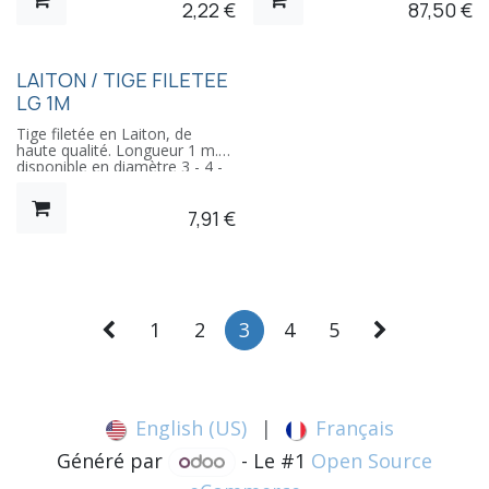
2,22
€
87,50
€
en deux pièces pour vis
normales, les rosaces borgne
D8mm ont un filet femelle 4
mm pour montage sur insert
rapide par exemple.
LAITON / TIGE FILETEE
LG 1M
Tige filetée en Laiton, de
haute qualité. Longueur 1 m.
disponible en diamètre 3 - 4 -
5 - 6 - 8 - 10 - 12
7,91
€
1
2
3
4
5
English (US)
|
Français
Généré par
- Le #1
Open Source