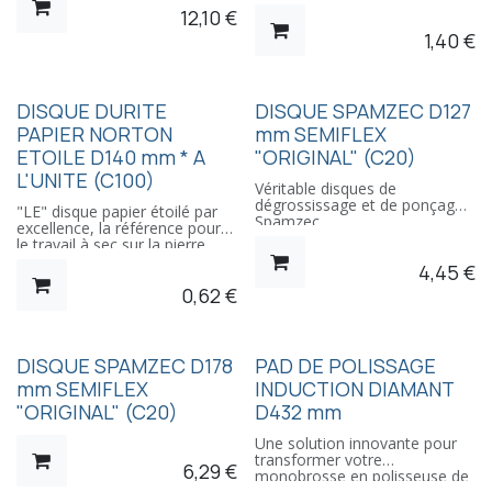
Carbure de Silicium avec fort
12,10
€
pouvoir d'enlèvement pour
1,40
€
Marbres, Granits et matériaux
durs. Utilisation sur Ponceuses
rotatives à Sec. Fixation sur
Flasque Sait 115 ou
REMISE
REMISE
DISQUE DURITE
DISQUE SPAMZEC D127
PAPIER NORTON
mm SEMIFLEX
ETOILE D140 mm * A
"ORIGINAL" (C20)
L'UNITE (C100)
Véritable disques de
dégrossissage et de ponçage
"LE" disque papier étoilé par
Spamzec.
excellence, la référence pour
Abrasifs semi-rigides pour
le travail à sec sur la pierre.
Marbre, Granit et Beton,
Disponible dans les grain 36 à
4,45
€
produit extrèmement agressif
600, se monte idéalement sur
et très résistant.
0,62
€
les adaptations papier avec
Très bonne évacuation des
écrou central et plateau
poussières, ne s'encrasse que
caoutchouc.
très difficilement.
Travailler les pierres et
Le modèle original, le seul
marbres à sec, c'est visualiser
REMISE
DISQUE SPAMZEC D178
PAD DE POLISSAGE
rainuré dans le sens de
immédiatement le travail
l'attaque, contrairement à
mm SEMIFLEX
INDUCTION DIAMANT
effectué.
toutes les copies qui "flottent"
"ORIGINAL" (C20)
D432 mm
et ne "mordent" pas
Une solution innovante pour
transformer votre
6,29
€
monobrosse en polisseuse de