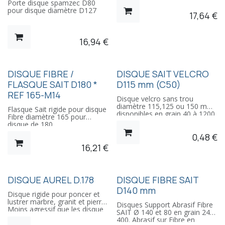
Porte disque spamzec D80
pour disque diamètre D127
17,64
€
16,94
€
REMISE
DISQUE FIBRE /
DISQUE SAIT VELCRO
FLASQUE SAIT D180 *
D115 mm (C50)
REF 165-M14
Disque velcro sans trou
diamètre 115,125 ou 150 mm
Flasque Sait rigide pour disque
disponibles en grain 40 à 1200.
Fibre diamètre 165 pour
Papier Abrasif en Carbure de
disque de 180.
Silicium, double résine.
0,48
€
Utilisation sur Ponceuses
rotatives à Sec vers 2500
16,21
€
t/mn. Conditionnement par
boite de 50 disques, vendu a
l'unité. Préconisations :
Marbres, Granits et Pierres
REMISE
DISQUE AUREL D.178
DISQUE FIBRE SAIT
Naturelles fibre de verre,
matières plastiques, verres,
D140 mm
Disque rigide pour poncer et
parquets
lustrer marbre, granit et pierre.
Disques Support Abrasif Fibre
Moins agressif que les disque
SAIT Ø 140 et 80 en grain 24 à
"Spamzec", permet de faire un
400. Abrasif sur Fibre en
travail plus soigné.