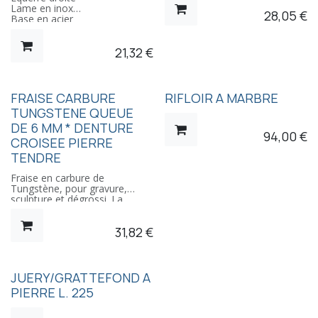
Lame en inox
28,05
€
Base en acier
21,32
€
FRAISE CARBURE
RIFLOIR A MARBRE
TUNGSTENE QUEUE
DE 6 MM * DENTURE
94,00
€
CROISEE PIERRE
TENDRE
Fraise en carbure de
Tungstène, pour gravure,
sculpture et dégrossi. La
coupe en bout permet son
utilisation dans les trous
31,82
€
borgnes et les contours
intérieurs. Tige de ø6 mm
JUERY/GRATTEFOND A
PIERRE L. 225