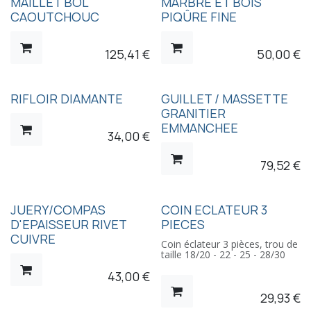
MAILLET BOL
MARBRE ET BOIS
CAOUTCHOUC
PIQÛRE FINE
125,41
€
50,00
€
RIFLOIR DIAMANTE
GUILLET / MASSETTE
GRANITIER
EMMANCHEE
34,00
€
79,52
€
JUERY/COMPAS
COIN ECLATEUR 3
D'EPAISSEUR RIVET
PIECES
CUIVRE
Coin éclateur 3 pièces, trou de
taille 18/20 - 22 - 25 - 28/30
43,00
€
29,93
€