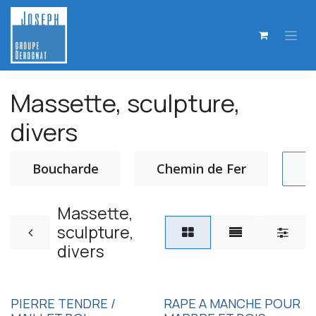
Se rendre au contenu
Massette, sculpture,
divers
Boucharde
Chemin de Fer
M
Massette,
sculpture,
divers
PIERRE TENDRE /
RAPE A MANCHE POUR