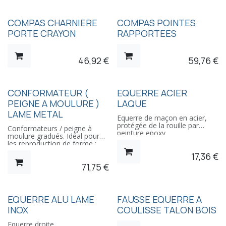
COMPAS CHARNIERE
COMPAS POINTES
PORTE CRAYON
RAPPORTEES
46,92
€
59,76
€
CONFORMATEUR (
EQUERRE ACIER
PEIGNE A MOULURE )
LAQUE
LAME METAL
Equerre de maçon en acier,
protégée de la rouille par
Conformateurs / peigne à
peinture epoxy
moulure gradués. Idéal pour
les reproduction de forme :
sculpture, moulure, tuyaux,
17,36
€
carrelage ...
71,75
€
EQUERRE ALU LAME
FAUSSE EQUERRE A
INOX
COULISSE TALON BOIS
Equerre droite