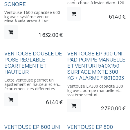
caoutchouc à levier. diam. 120
SONORE
mm, charge : 100 kg, poids :
575 g Attention: en traction
Ventouse T600 capacitée 600
61,40
€
verticale il faut diviser par 2 la
kg avec système venturi
valeur de la charge indiquée.
mise à vide grace à l'air
+ deux leviers de compression
comprimé
noire supplémentaire
Taille patin 600x250mm
1 632,00
€
Pour surfaces polies et
rugeuses
VENTOUSE DOUBLE DE
VENTOUSE EP 300 UNI
POSE REGLABLE
PAD POMPE MANUELLE
ECARTEMENT ET
ET VENTURI 540X150
HAUTEUR
SURFACE MIXTE 300
KG + ALARME * 8010293
Cette ventouse permet un
ajustement en hauteur et en
Ventouse EP300 capacité 300
écartement des différentes
kg avec pompe manuelle et
parties, avant de caler et faire
système venturi
les joints.
Taille patin 540x150mm
61,40
€
Les butées réglables
Pour surfaces polies et
permettent un alignement
2 380,00
€
rugueuses
parfait des plans tandis que la
partie centrale en aluminium
règle la largeur de joint.
VENTOUSE EP 600 UNI
VENTOUSE EP 800