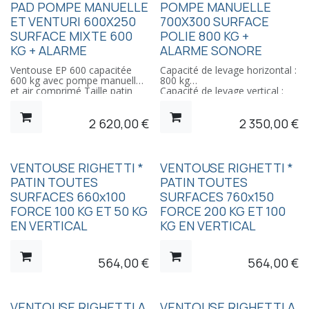
PAD POMPE MANUELLE
POMPE MANUELLE
ET VENTURI 600X250
700X300 SURFACE
SURFACE MIXTE 600
POLIE 800 KG +
KG + ALARME
ALARME SONORE
Ventouse EP 600 capacitée
Capacité de levage horizontal :
600 kg avec pompe manuelle
800 kg
et air comprimé Taille patin
Capacité de levage vertical :
600x250, surfaces polies et
400 kg
rugeuses. Alarme si perte
Patin 700 x 300 mm pour
2 620,00
€
2 350,00
€
d'aspiration
surface lisse
Pompe manuelle
Pression : 5 à 6 bars
VENTOUSE RIGHETTI *
VENTOUSE RIGHETTI *
PATIN TOUTES
PATIN TOUTES
SURFACES 660x100
SURFACES 760x150
FORCE 100 KG ET 50 KG
FORCE 200 KG ET 100
EN VERTICAL
KG EN VERTICAL
564,00
€
564,00
€
VENTOUSE RIGHETTI A
VENTOUSE RIGHETTI A