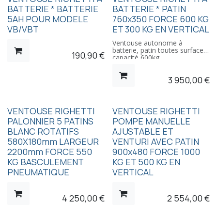
BATTERIE * BATTERIE
BATTERIE * PATIN
5AH POUR MODELE
760x350 FORCE 600 KG
VB/VBT
ET 300 KG EN VERTICAL
Ventouse autonome à
batterie, patin toutes surfaces,
190,90
€
capacité 600kg
3 950,00
€
VENTOUSE RIGHETTI
VENTOUSE RIGHETTI
PALONNIER 5 PATINS
POMPE MANUELLE
BLANC ROTATIFS
AJUSTABLE ET
580X180mm LARGEUR
VENTURI AVEC PATIN
2200mm FORCE 550
900x480 FORCE 1000
KG BASCULEMENT
KG ET 500 KG EN
PNEUMATIQUE
VERTICAL
4 250,00
€
2 554,00
€