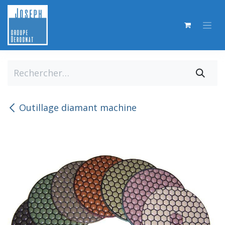
Se rendre au contenu
Outillage diamant machine