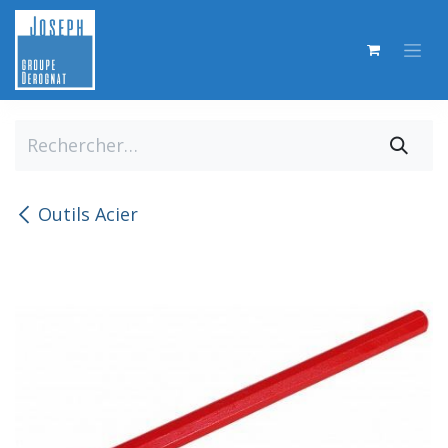
Se rendre au contenu
Outils Acier