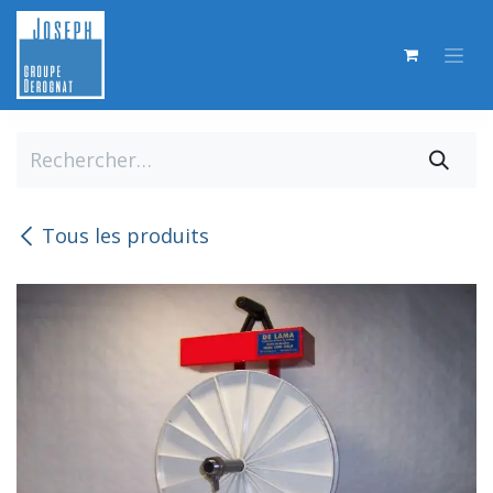
Se rendre au contenu
Tous les produits