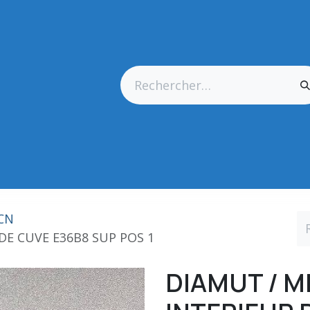
res Générales
Matériel
Outillage CN
Outillage Diamant
 CN
DE CUVE E36B8 SUP POS 1
DIAMUT / 