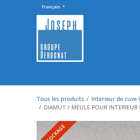
Se rendre au contenu
Français
Accueil
Abrasifs / Sciage / Polissage
Fournitu
Tous les produits
Interieur de cuve
DIAMUT / MEULE POUR INTERIEUR 
DESTOCKAGE