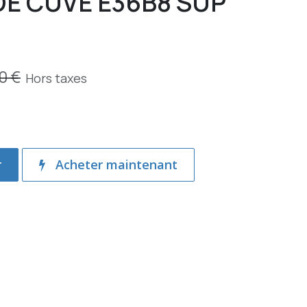
DE CUVE E36B8 SUP
0
€
Hors taxes
r
Acheter maintenant