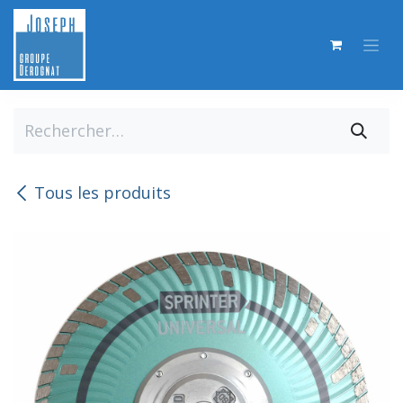
Se rendre au contenu
Tous les produits