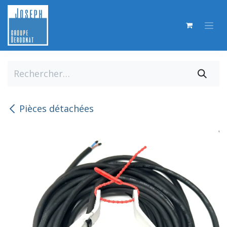
Se rendre au contenu
Pièces détachées