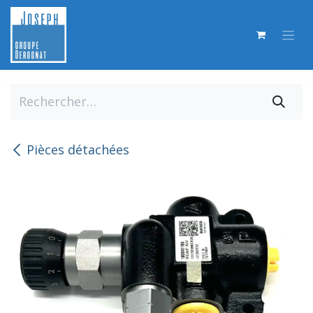
Se rendre au contenu
Pièces détachées