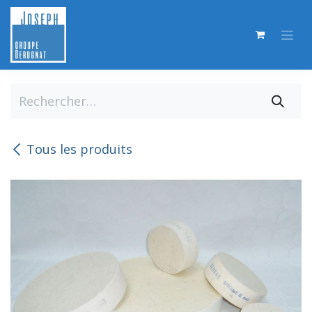
Se rendre au contenu
Tous les produits