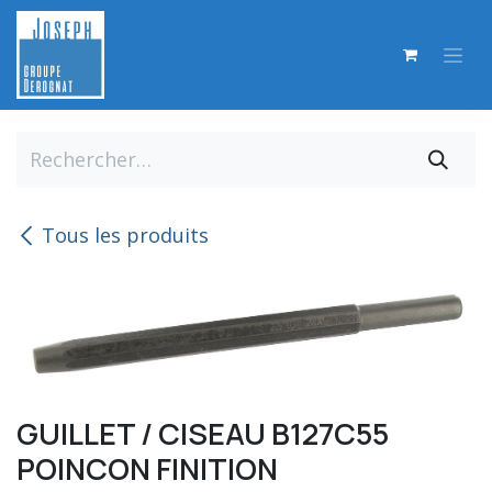
Se rendre au contenu
Tous les produits
GUILLET / CISEAU B127C55
POINCON FINITION