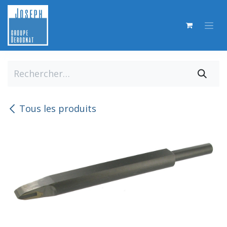
Se rendre au contenu
Tous les produits