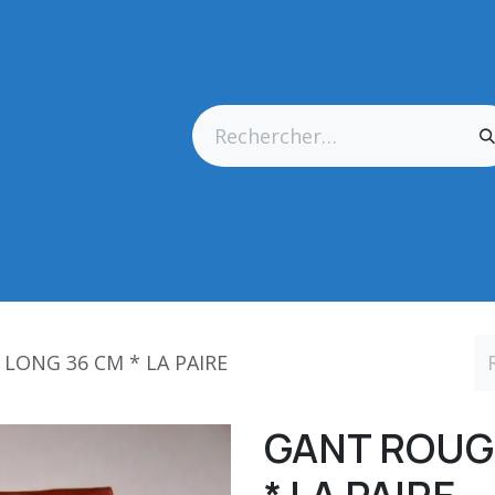
res Générales
Matériel
Outillage CN
Outillage Diamant
LONG 36 CM * LA PAIRE
GANT ROUG