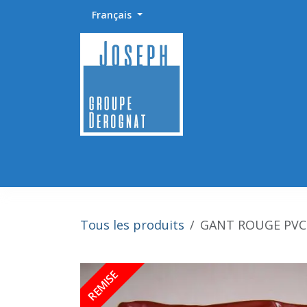
Se rendre au contenu
Français
Accueil
Abrasifs / Sciage / Polissage
Fournitu
Tous les produits
GANT ROUGE PVC 
REMISE