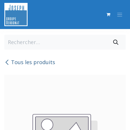
Se rendre au contenu
Tous les produits