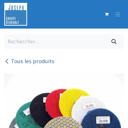
Se rendre au contenu
Tous les produits