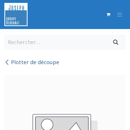
Se rendre au contenu
Plotter de découpe