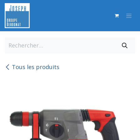
Se rendre au contenu
Tous les produits