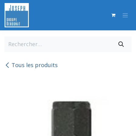
Se rendre au contenu
Tous les produits