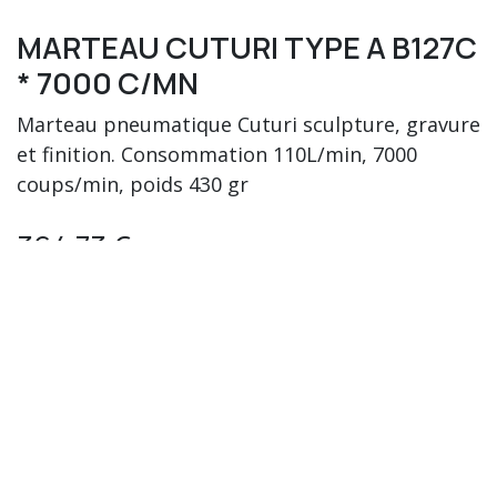
MARTEAU CUTURI TYPE A B127C
* 7000 C/MN
Marteau pneumatique Cuturi sculpture, gravure
et finition. Consommation 110L/min, 7000
coups/min, poids 430 gr
364,73
€
Hors taxes
Ajouter au
Acheter
panier
maintenant