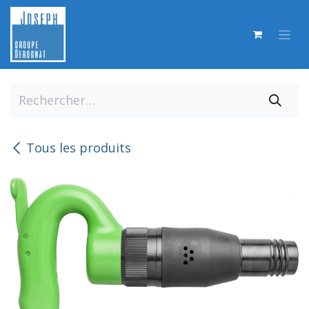
Se rendre au contenu
Tous les produits