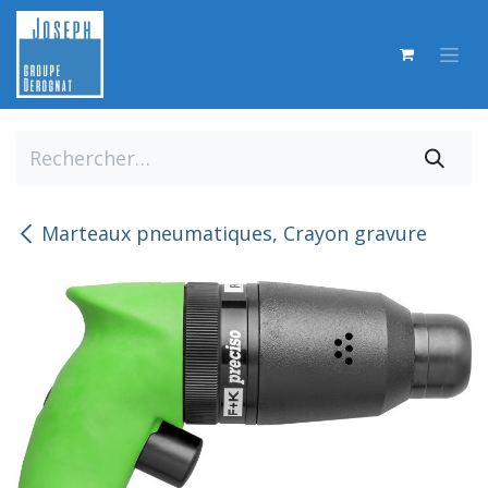
Se rendre au contenu
Marteaux pneumatiques, Crayon gravure