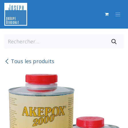
Se rendre au contenu
Tous les produits