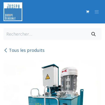
Se rendre au contenu
Tous les produits