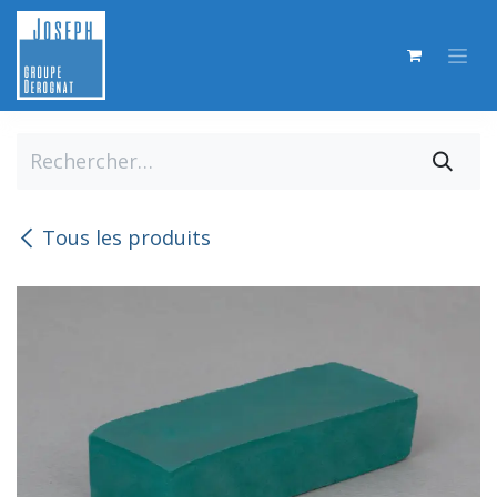
Se rendre au contenu
Tous les produits