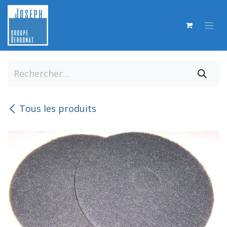
Se rendre au contenu
Tous les produits